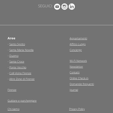
SEGUICI:
Aree
Appartamenti
-
Santo Spirito
Affitto Lungo
-
Santa Maria Novella
Concierge
-
Duomo
Wi-Fi Network
-
Santa Croce
Newsletter
-
Ponte Vecchio
Contatti
-
Colli Vicino Firenze
Online Check-in
-
Altre Zone di Firenze
Domande frequenti
Firenze
Journal
Guidare e parcheggiare
Chi siamo
Privacy Policy