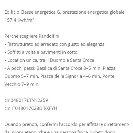
Edificio Classe energetica G, prestazione energetica globale
157,4 Kwh/m²
Perchè scegliere Pandolfini
• Ristrutturato ed arredato con gusto ed eleganza
• Soffitti a volta e pavimenti in cotto
• Location unica, tra il Duomo e Santa Croce
- A pochi passi: Basilica di Santa Croce 3–5 min, Piazza
Duomo 5–7 min, Piazza della Signoria 4–6 min, Ponte
Vecchio 7–9 min.
cir 048017LTN12259
cin IT048017C28DIRXFYH
Quando prenoti, confermi l'accordo per affittare direttamente
dal proprietario, che è una persona fisica. Subito dopo