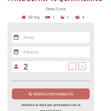
Santa Croce
50 mq
1
1
4
date_range
Arrivo
date_range
Partenza
person
-
+
VERIFICA DISPONIBILITÀ
Selziona le date per procedere con la
prenotazione