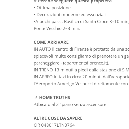
⭐
Perché scegliere questa proprietà
• Ottima posizione
• Decorazioni moderne ed essenziali
•A pochi passi: Basilica di Santa Croce 8–10 mi
Ponte Vecchio 2–3 min.
COME ARRIVARE
IN AUTO Il centro di Firenze è protetto da una zo
spiacevoli multe consigliamo di prenotare un gar
parcheggiare - (apartmentsflorence.it).
IN TRENO 13 minuti a piedi dalla stazione di S.
IN AEREO in taxi in circa 20 minuti dall’aeroport
l’Aeroporto Amerigo Vespucci direttamente con l
📌
HOME TRUTHS
-Ubicato al 2° piano senza ascensore
ALTRE COSE DA SAPERE
CIR 048017LTN3764