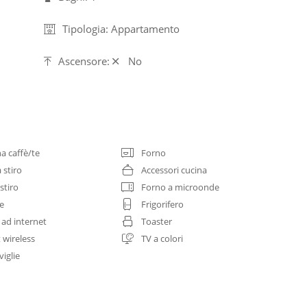
Tipologia: Appartamento
Ascensore:
No
a caffè/te
Forno
 stiro
Accessori cucina
stiro
Forno a microonde
ce
Frigorifero
 ad internet
Toaster
 wireless
TV a colori
iglie