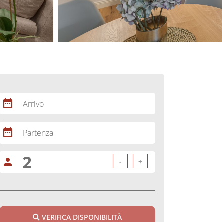
date_range
Arrivo
date_range
Partenza
person
-
+
VERIFICA DISPONIBILITÀ