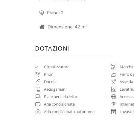
Piano: 2
Dimensione: 42 m
2
DOTAZIONI
Climatizzatore
Macchin
Phon
Ferro da
Doccia
Asse da 
Asciugamani
Lavatri
Biancheria da letto
Accesso
Aria condizionata
Internet
Aria condizionata autonoma
Lavastov