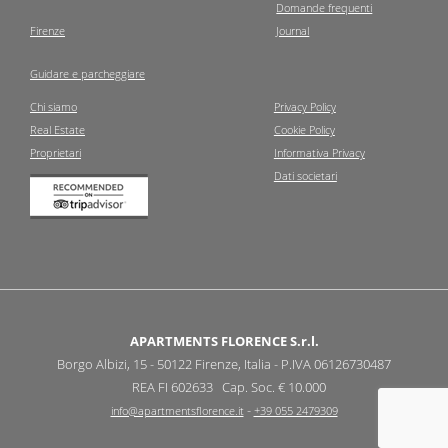
Domande frequenti
Firenze
Journal
Guidare e parcheggiare
Chi siamo
Privacy Policy
Real Estate
Cookie Policy
Proprietari
Informativa Privacy
Dati societari
APARTMENTS FLORENCE S.r.l.
Borgo Albizi, 15 - 50122 Firenze, Italia - P.IVA 06126730487
REA FI 602633 Cap. Soc. € 10.000
-
info@apartmentsflorence.it
+39 055 2479309