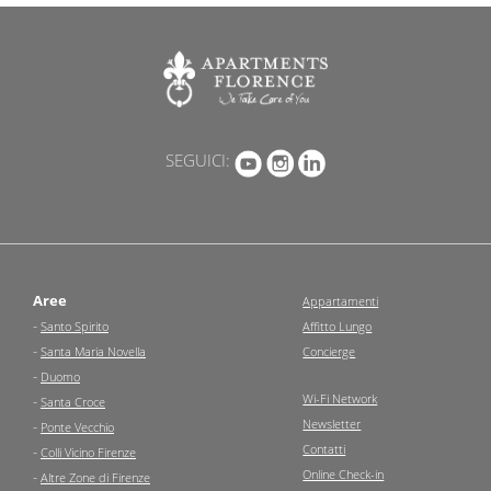
SEGUICI:
Aree
Appartamenti
-
Santo Spirito
Affitto Lungo
-
Santa Maria Novella
Concierge
-
Duomo
Wi-Fi Network
-
Santa Croce
Newsletter
-
Ponte Vecchio
Contatti
-
Colli Vicino Firenze
Online Check-in
-
Altre Zone di Firenze