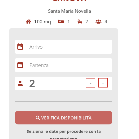
Santa Maria Novella
100 mq
1
2
4
date_range
Arrivo
date_range
Partenza
person
-
+
VERIFICA DISPONIBILITÀ
Selziona le date per procedere con la
prenotazione