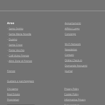
Aree
Appartamenti
-
Santo Spirito
Affitto Lungo
-
Santa Maria Novella
Concierge
-
Duomo
Wi-Fi Network
-
Santa Croce
Newsletter
-
Ponte Vecchio
Contatti
-
Colli Vicino Firenze
Online Check-in
-
Altre Zone di Firenze
Domande frequenti
Firenze
Journal
Guidare e parcheggiare
Chi siamo
Privacy Policy
Real Estate
Cookie Policy
Proprietari
Informativa Privacy
Dati societari