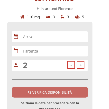
Hills around Florence
110 mq
3
3
5
date_range
Arrivo
date_range
Partenza
person
-
+
VERIFICA DISPONIBILITÀ
Selziona le date per procedere con la
prenotazione