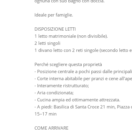
ognuna con suo bagno con doccia.
Ideale per famiglie.
DISPOSIZIONE LETTI
1 letto matrimoniale (non divisibile).
2 letti singoli
1 divano letto con 2 reti singole (secondo letto es
Perché scegliere questa proprietà
- Posizione centrale a pochi passi dalle principali
- Corte interna abitabile per pranzi e cene all'ap
- Interamente ristrutturato;
- Aria condizionata;
- Cucina ampia ed ottimamente attrezzata.
- A piedi: Basilica di Santa Croce 21 min, Piazz
15–17 min
COME ARRIVARE