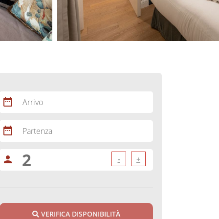
date_range
Arrivo
date_range
Partenza
person
-
+
VERIFICA DISPONIBILITÀ