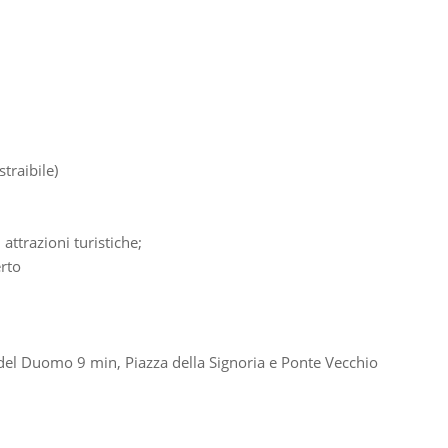
traibile)
 attrazioni turistiche;
erto
a del Duomo 9 min, Piazza della Signoria e Ponte Vecchio