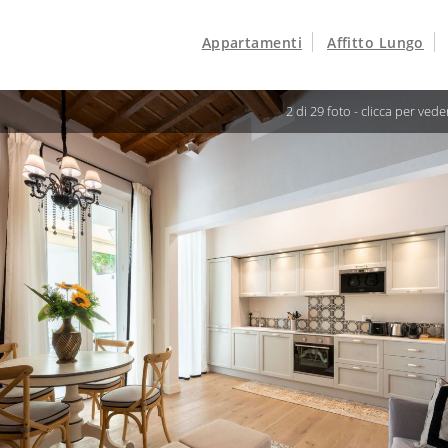
Appartamenti
Affitto Lungo
3 di 29 foto -
clicca per