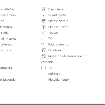
a caffè/te
Frigorifero
 del camino
Lavastoviglie
one
Piatti e ciotole
in stanza
Piatti e Posate
e sedie
Toaster
 ad internet
TV
 wireless
Patio scoperto
ri cucina
Estintore
i
Rilevatore di monossido di
carbonio
completa
TV
Bollitore
 microonde
Riscaldamento