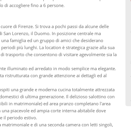
do di accogliere fino a 6 persone.
cuore di Firenze. Si trova a pochi passi da alcune delle
o di San Lorenzo, il Duomo. In posizione centrale ma
er una famiglia ed un gruppo di amici che desiderano
periodi più lunghi. La location è strategica grazie alla sua
zi di trasporto che consentono di visitare agevolmente sia la
te illuminato ed arredato in modo semplice ma elegante.
ata ristrutturata con grande attenzione ai dettagli ed al
ospiti una grande e moderna cucina totalmente attrezzata
domestici di ultima generazione. Il delizioso salottino con
nibili in matrimoniale) ed area pranzo completano l'area
in una piacevole ed ampia corte interna abitabile dove
 il periodo estivo.
matrimoniale e di una seconda camera con letti singoli,