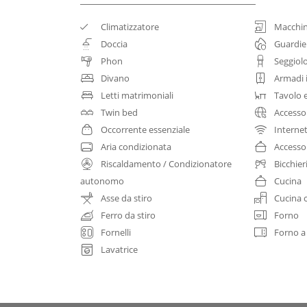
Climatizzatore
Macchin
Doccia
Guardie
Phon
Seggiol
Divano
Armadi 
Letti matrimoniali
Tavolo 
Twin bed
Accesso
Occorrente essenziale
Internet
Aria condizionata
Accesso
Riscaldamento / Condizionatore
Bicchier
autonomo
Cucina
Asse da stiro
Cucina 
Ferro da stiro
Forno
Fornelli
Forno a
Lavatrice