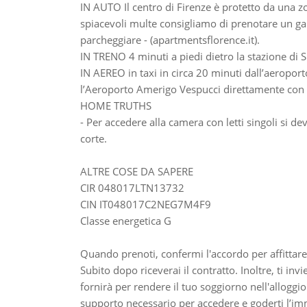
IN AUTO Il centro di Firenze è protetto da una zo
spiacevoli multe consigliamo di prenotare un gar
parcheggiare - (apartmentsflorence.it).
IN TRENO 4 minuti a piedi dietro la stazione di 
IN AEREO in taxi in circa 20 minuti dall’aeroport
l’Aeroporto Amerigo Vespucci direttamente con l
HOME TRUTHS
- Per accedere alla camera con letti singoli si 
corte.
ALTRE COSE DA SAPERE
CIR 048017LTN13732
CIN IT048017C2NEG7M4F9
Classe energetica G
Quando prenoti, confermi l'accordo per affittare
Subito dopo riceverai il contratto. Inoltre, ti inv
fornirà per rendere il tuo soggiorno nell'alloggio 
supporto necessario per accedere e goderti l’imm