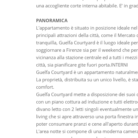
una accogliente corte interna abitabile. E’ in gra
PANORAMICA
L'appartamento è situato in posizione ideale nel 
principali attrazioni della città, come il Mercat
tranquilla, Guelfa Courtyard è il luogo ideale p
soggiornare a Firenze sia per il weekend che per 
vicinanza alla stazione centrale ed a tutti i mez
città, sia pianificare gite fuori porta.INTERNI
Guelfa Courtyard è un appartamento naturalmen
La proprietà, distribuita su un unico livello, è st
comfort.
Guelfa Courtyard mette a disposizione dei suoi 
con un piano cottura ad induzione e tutti elettro
divano letto con 2 letti singoli eventualmente u
living che si apre attraverso una porta finestra 
poter consumare pranzi e cene all'aperto durante
L'area notte si compone di una moderna camera 