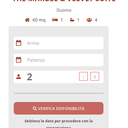
Duomo
60 mq
1
1
4
date_range
Arrivo
date_range
Partenza
person
-
+
VERIFICA DISPONIBILITÀ
Selziona le date per procedere con la
prenotazione