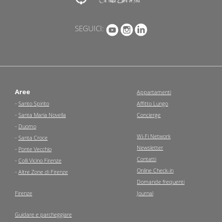
SEGUICI:
Aree
Appartamenti
-
Santo Spirito
Affitto Lungo
-
Santa Maria Novella
Concierge
-
Duomo
Wi-Fi Network
-
Santa Croce
Newsletter
-
Ponte Vecchio
Contatti
-
Colli Vicino Firenze
Online Check-in
-
Altre Zone di Firenze
Domande frequenti
Firenze
Journal
Guidare e parcheggiare