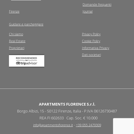
Domande frequenti
Firenze
Journal
Guidare e parcheggiare
Chi siamo
Privacy Policy
Real Estate
Cookie Policy
Proprietari
Informativa Privacy
Dati societari
APARTMENTS FLORENCE S.r.l.
Borgo Albizi, 15 - 50122 Firenze, Italia - P.IVA 06126730487
REA FI 602633 Cap. Soc. € 10.000
-
info@apartmentsflorence.it
+39 055 2479309