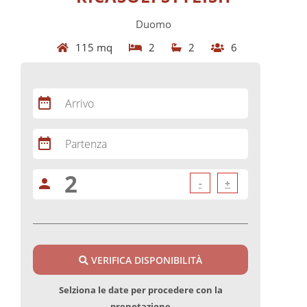
Duomo
115 mq
2
2
6
date_range
Arrivo
date_range
Partenza
person
-
+
VERIFICA DISPONIBILITÀ
Selziona le date per procedere con la
prenotazione