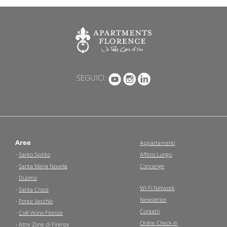
SEGUICI:
Aree
Appartamenti
-
Santo Spirito
Affitto Lungo
-
Santa Maria Novella
Concierge
-
Duomo
Wi-Fi Network
-
Santa Croce
Newsletter
-
Ponte Vecchio
Contatti
-
Colli Vicino Firenze
Online Check-in
-
Altre Zone di Firenze