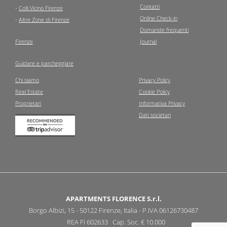
Contatti
-
Colli Vicino Firenze
Online Check-in
-
Altre Zone di Firenze
Domande frequenti
Firenze
Journal
Guidare e parcheggiare
Chi siamo
Privacy Policy
Real Estate
Cookie Policy
Proprietari
Informativa Privacy
Dati societari
APARTMENTS FLORENCE S.r.l.
Borgo Albizi, 15 - 50122 Firenze, Italia - P.IVA 06126730487
REA FI 602633 Cap. Soc. € 10.000