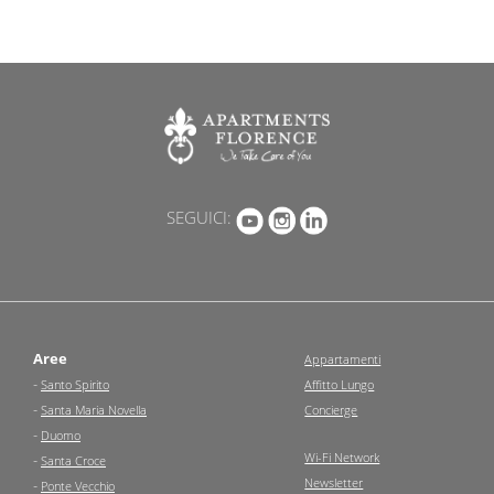
SEGUICI:
Aree
Appartamenti
-
Santo Spirito
Affitto Lungo
-
Santa Maria Novella
Concierge
-
Duomo
Wi-Fi Network
-
Santa Croce
Newsletter
-
Ponte Vecchio