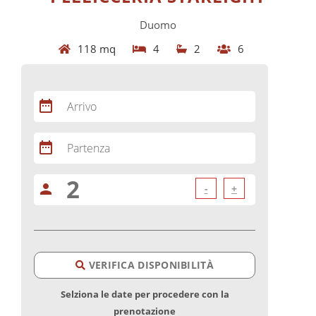
Duomo
118 mq
4
2
6
date_range
Arrivo
date_range
Partenza
person
-
+
VERIFICA DISPONIBILITÀ
Selziona le date per procedere con la
prenotazione