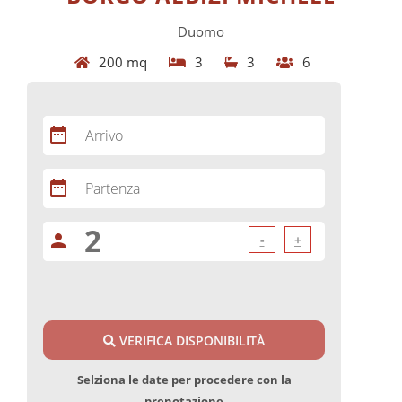
Duomo
200 mq
3
3
6
date_range
Arrivo
date_range
Partenza
person
-
+
VERIFICA DISPONIBILITÀ
Selziona le date per procedere con la
prenotazione