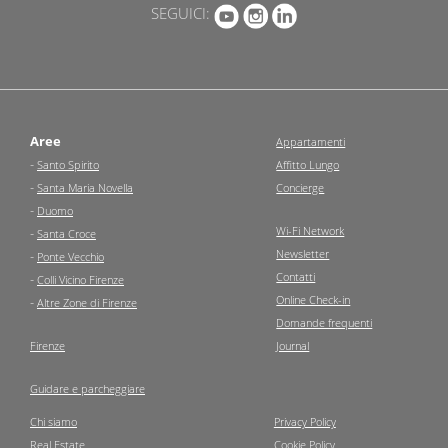
SEGUICI:
Aree
Appartamenti
-
Santo Spirito
Affitto Lungo
-
Santa Maria Novella
Concierge
-
Duomo
Wi-Fi Network
-
Santa Croce
Newsletter
-
Ponte Vecchio
Contatti
-
Colli Vicino Firenze
Online Check-in
-
Altre Zone di Firenze
Domande frequenti
Firenze
Journal
Guidare e parcheggiare
Chi siamo
Privacy Policy
Real Estate
Cookie Policy