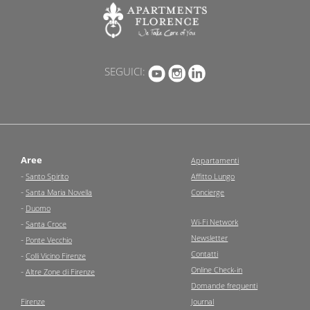
SEGUICI:
Aree
Appartamenti
-
Santo Spirito
Affitto Lungo
-
Santa Maria Novella
Concierge
-
Duomo
Wi-Fi Network
-
Santa Croce
Newsletter
-
Ponte Vecchio
Contatti
-
Colli Vicino Firenze
Online Check-in
-
Altre Zone di Firenze
Domande frequenti
Firenze
Journal