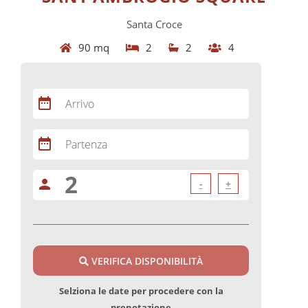
Santa Croce
90 mq
2
2
4
date_range
Arrivo
date_range
Partenza
person
-
+
VERIFICA DISPONIBILITÀ
Selziona le date per procedere con la
prenotazione