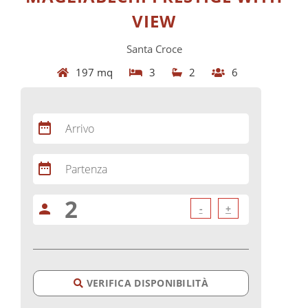
VIEW
Santa Croce
197 mq
3
2
6
date_range
Arrivo
date_range
Partenza
person
-
+
VERIFICA DISPONIBILITÀ