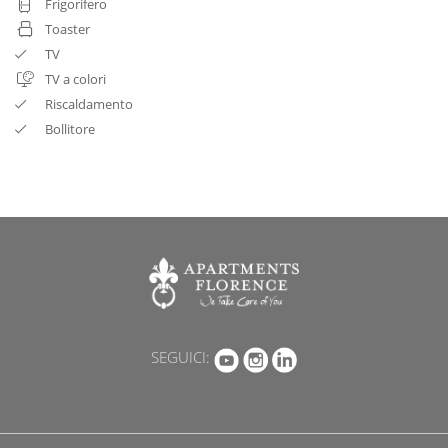
Frigorifero
Toaster
TV
TV a colori
Riscaldamento
Bollitore
SEGUICI: