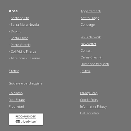
Aree
Appartamenti
-
Santo Spirito
Affitto Lungo
-
Santa Maria Novella
Concierge
-
Duomo
Wi-Fi Network
-
Santa Croce
Newsletter
-
Ponte Vecchio
Contatti
-
Colli Vicino Firenze
Online Check-in
-
Altre Zone di Firenze
Domande frequenti
Firenze
Journal
Guidare e parcheggiare
Chi siamo
Privacy Policy
Real Estate
Cookie Policy
Proprietari
Informativa Privacy
Dati societari