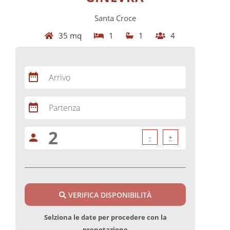
Santa Croce
35 mq
1
1
4
date_range
Arrivo
date_range
Partenza
person
-
+
VERIFICA DISPONIBILITÀ
Selziona le date per procedere con la
prenotazione