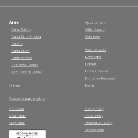
Aree
Appartamenti
-
Santo Spirito
Affitto Lungo
-
Santa Maria Novella
Concierge
-
Duomo
Wi-Fi Network
-
Santa Croce
Newsletter
-
Ponte Vecchio
Contatti
-
Colli Vicino Firenze
Online Check-in
-
Altre Zone di Firenze
Domande frequenti
Firenze
Journal
Guidare e parcheggiare
Chi siamo
Privacy Policy
Real Estate
Cookie Policy
Proprietari
Informativa Privacy
Dati societari