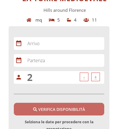
Hills around Florence
mq
5
4
11
date_range
Arrivo
date_range
Partenza
person
-
+
VERIFICA DISPONIBILITÀ
Selziona le date per procedere con la
prenotazione