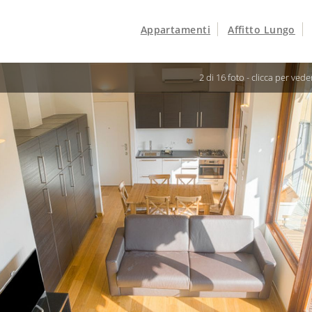
Appartamenti
Affitto Lungo
3 di 16 foto -
clicca per veder