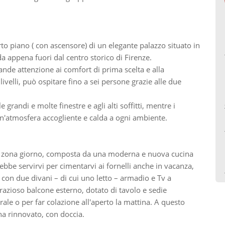
o piano ( con ascensore) di un elegante palazzo situato in
da appena fuori dal centro storico di Firenze.
nde attenzione ai comfort di prima scelta e alla
ivelli, può ospitare fino a sei persone grazie alle due
 grandi e molte finestre e agli alti soffitti, mentre i
n'atmosfera accogliente e calda a ogni ambiente.
a zona giorno, composta da una moderna e nuova cucina
bbe servirvi per cimentarvi ai fornelli anche in vacanza,
 con due divani – di cui uno letto – armadio e Tv a
razioso balcone esterno, dotato di tavolo e sedie
ale o per far colazione all'aperto la mattina. A questo
 rinnovato, con doccia.