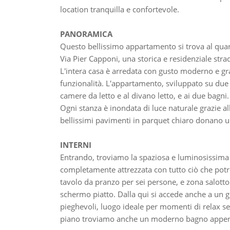
location tranquilla e confortevole.
PANORAMICA
Questo bellissimo appartamento si trova al quart
Via Pier Capponi, una storica e residenziale stra
L'intera casa è arredata con gusto moderno e gra
funzionalità. L'appartamento, sviluppato su due l
camere da letto e al divano letto, e ai due bagni.
Ogni stanza è inondata di luce naturale grazie alle
bellissimi pavimenti in parquet chiaro donano u
INTERNI
Entrando, troviamo la spaziosa e luminosissim
completamente attrezzata con tutto ciò che potre
tavolo da pranzo per sei persone, e zona salotto
schermo piatto. Dalla qui si accede anche a un g
pieghevoli, luogo ideale per momenti di relax ser
piano troviamo anche un moderno bagno appena