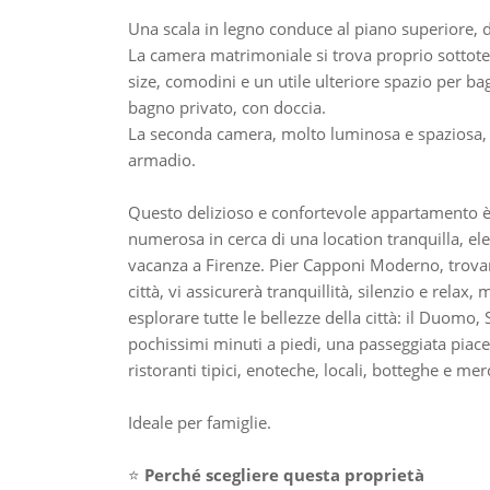
Una scala in legno conduce al piano superiore, 
La camera matrimoniale si trova proprio sottot
size, comodini e un utile ulteriore spazio per ba
bagno privato, con doccia.
La seconda camera, molto luminosa e spaziosa, è 
armadio.
Questo delizioso e confortevole appartamento è 
numerosa in cerca di una location tranquilla, ele
vacanza a Firenze. Pier Capponi Moderno, trovand
città, vi assicurerà tranquillità, silenzio e relax
esplorare tutte le bellezze della città: il Duomo
pochissimi minuti a piedi, una passeggiata piacev
ristoranti tipici, enoteche, locali, botteghe e merc
Ideale per famiglie.
⭐
Perché scegliere questa proprietà