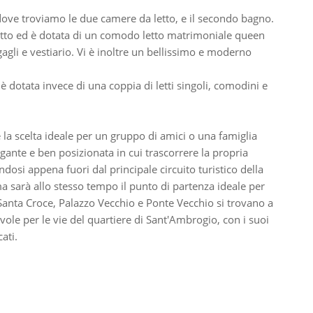
dove troviamo le due camere da letto, e il secondo bagno.
etto ed è dotata di un comodo letto matrimoniale queen
gagli e vestiario. Vi è inoltre un bellissimo e moderno
dotata invece di una coppia di letti singoli, comodini e
la scelta ideale per un gruppo di amici o una famiglia
gante e ben posizionata in cui trascorrere la propria
osi appena fuori dal principale circuito turistico della
, ma sarà allo stesso tempo il punto di partenza ideale per
, Santa Croce, Palazzo Vecchio e Ponte Vecchio si trovano a
ole per le vie del quartiere di Sant'Ambrogio, con i suoi
ati.