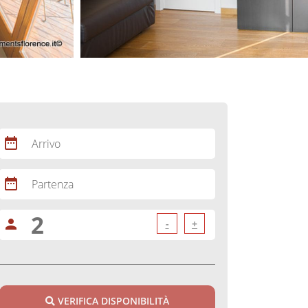
date_range
Arrivo
date_range
Partenza
person
-
+
VERIFICA DISPONIBILITÀ