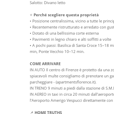
Salotto: Divano letto
⭐
Perché scegliere questa proprietà
• Posizione centralissima, vicino a tutte le princi
• Recentemente ristrutturato e arredato con gus
• Dotato di una bellissima corte esterna
• Pavimenti in legno chiaro e alti soffitti a volte
• A pochi passi: Basilica di Santa Croce 15–18 
min, Ponte Vecchio 10–12 min.
COME ARRIVARE
IN AUTO Il centro di Firenze è protetto da una zo
spiacevoli multe consigliamo di prenotare un gar
parcheggiare - (apartmentsflorence.it).
IN TRENO 9 minuti a piedi dalla stazione di S.M
IN AEREO in taxi in circa 20 minuti dall’aeroport
l’Aeroporto Amerigo Vespucci direttamente con l
📌
HOME TRUTHS