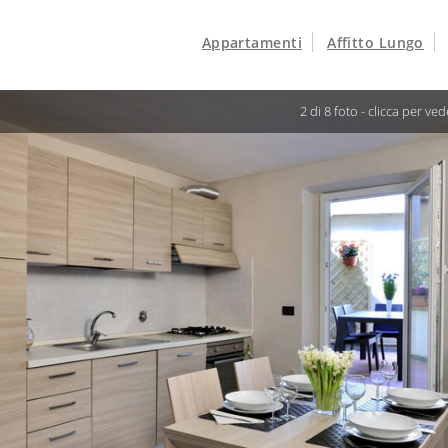
Appartamenti
Affitto Lungo
3 di 8 foto -
clicca pe