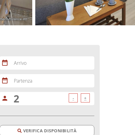
date_range
Arrivo
date_range
Partenza
person
-
+
VERIFICA DISPONIBILITÀ