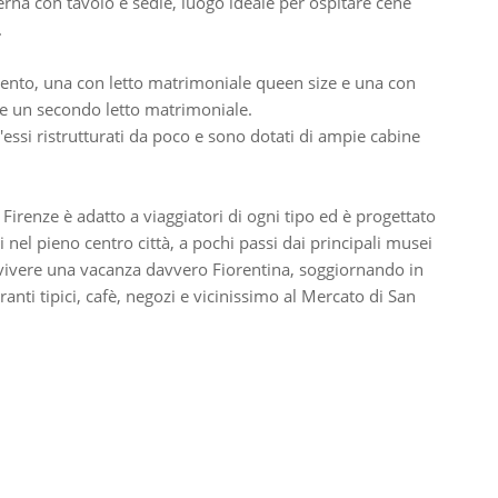
erna con tavolo e sedie, luogo ideale per ospitare cene
.
ento, una con letto matrimoniale queen size e una con
are un secondo letto matrimoniale.
essi ristrutturati da poco e sono dotati di ampie cabine
renze è adatto a viaggiatori di ogni tipo ed è progettato
nel pieno centro città, a pochi passi dai principali musei
i vivere una vacanza davvero Fiorentina, soggiornando in
oranti tipici, cafè, negozi e vicinissimo al Mercato di San