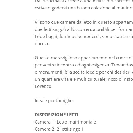
Dalla cucina si accede a una bellissima corte est
estive o godersi una buona colazione al mattino
Vi sono due camere da letto in questo appartam
due letti singoli all'occorrenza unibili per form
I due bagni, luminosi e moderni, sono stati anch'
doccia.
Questo meraviglioso appartamento nel cuore di Fi
per venire incontro ad ogni esigenza. Trovandosi 
e monumenti, è la scelta ideale per chi desider
un quartiere vitale e multiculturale, ricco di rist
Lorenzo.
Ideale per famiglie.
DISPOSIZIONE LETTI
Camera 1: Letto matrimoniale
Camera 2: 2 letti singoli