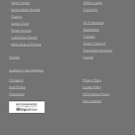
-
Santo Spirito
Affitto Lungo
-
Santa Maria Novella
Concierge
-
Duomo
Wi-Fi Network
-
Santa Croce
Newsletter
-
Ponte Vecchio
Contatti
-
Colli Vicino Firenze
Online Check-in
-
Altre Zone di Firenze
Domande frequenti
Firenze
Journal
Guidare e parcheggiare
Chi siamo
Privacy Policy
Real Estate
Cookie Policy
Proprietari
Informativa Privacy
Dati societari