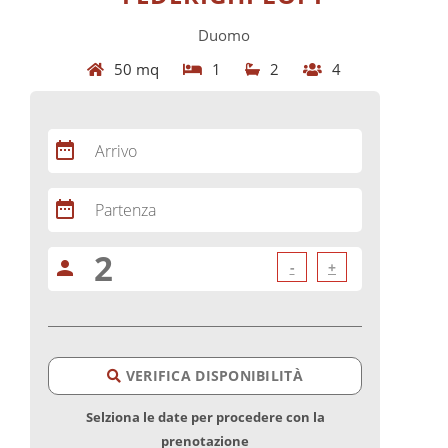
Duomo
50 mq
1
2
4
date_range
Arrivo
date_range
Partenza
person
-
+
VERIFICA DISPONIBILITÀ
Selziona le date per procedere con la
prenotazione